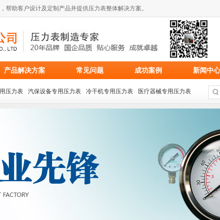
，帮助客户设计及定制产品并提供压力表整体解决方案。
产品解决方案
常见问题
成功案例
新闻中
用压力表
汽保设备专用压力表
冷干机专用压力表
医疗器械专用压力表