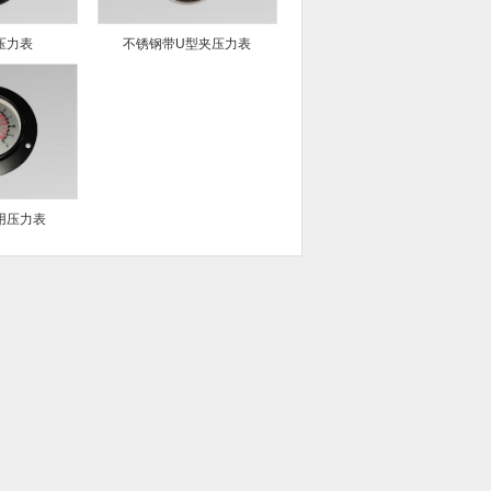
压力表
不锈钢带U型夹压力表
用压力表